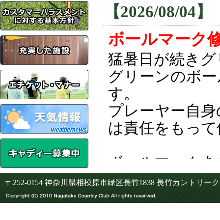
〒252-0154 神奈川県相模原市緑区長竹1838 長竹カントリー