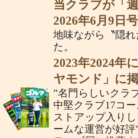
当クラブが「
2026年6月9
地味ながら〝隠れ
た。
2023年202
ヤモンド」に
”名門らしいクラ
中堅クラブ17コー
ストアップ入りし
ームな運営が好評